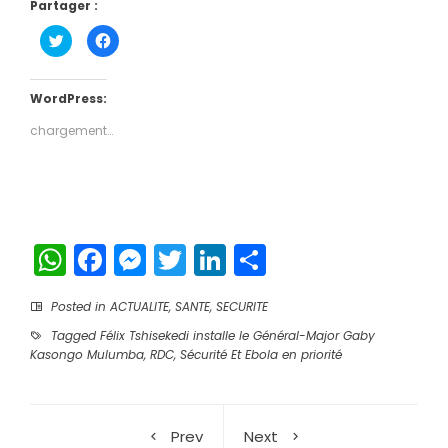
Partager :
Cliquez
Cliquez
pour
pour
partager
partager
sur
sur
Twitter(ouvre
Facebook(ouvre
dans
dans
WordPress:
une
une
nouvelle
nouvelle
chargement…
fenêtre)
fenêtre)
WhatsApp
Facebook
Messenger
Twitter
LinkedIn
Partager
Posted in
ACTUALITE
,
SANTE
,
SECURITE
Tagged
Félix Tshisekedi installe le Général-Major Gaby
Kasongo Mulumba
,
RDC
,
Sécurité Et Ebola en priorité
Prev
Next