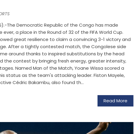
ORTS
S).-The Democratic Republic of the Congo has made
ime ever, a place in the Round of 32 of the FIFA World Cup.
owed great resilience to claim a convincing 3-1 victory and
age. After a tightly contested match, the Congolese side
ame around thanks to inspired substitutions by the head
 the contest by bringing fresh energy, greater intensity,
ing stages. Named Man of the Match, Yoane Wissa scored a
is status as the team's attacking leader. Fiston Mayele,
tive Cédric Bakambu, also found th...
Read More