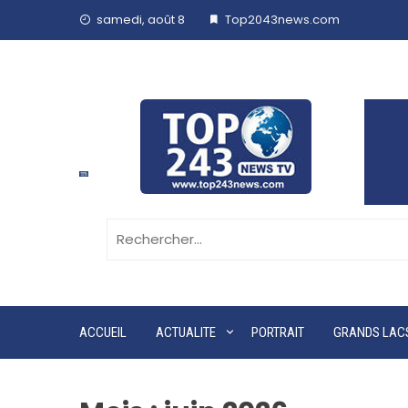
samedi, août 8
Top2043news.com
ACCUEIL
ACTUALITE
PORTRAIT
GRANDS LAC