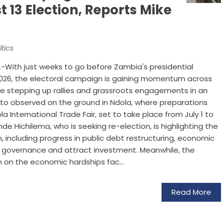
 13 Election, Reports Mike
itics
-With just weeks to go before Zambia's presidential
 2026, the electoral campaign is gaining momentum across
re stepping up rallies and grassroots engagements in an
koto observed on the ground in Ndola, where preparations
a International Trade Fair, set to take place from July 1 to
de Hichilema, who is seeking re-election, is highlighting the
, including progress in public debt restructuring, economic
n governance and attract investment. Meanwhile, the
n on the economic hardships fac...
Read More