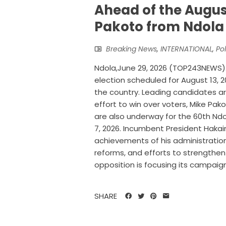
Ahead of the August
Pakoto from Ndola
Breaking News
,
INTERNATIONAL
,
Pol
Ndola,June 29, 2026 (TOP243NEWS).
election scheduled for August 13,
the country. Leading candidates a
effort to win over voters, Mike Pa
are also underway for the 60th Ndol
7, 2026. Incumbent President Hakain
achievements of his administration
reforms, and efforts to strengthe
opposition is focusing its campaig
SHARE