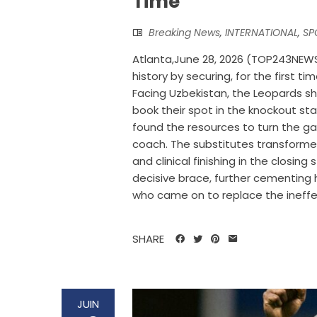
Time
Breaking News
,
INTERNATIONAL
,
SP
Atlanta,June 28, 2026 (TOP243NEW
history by securing, for the first t
Facing Uzbekistan, the Leopards sh
book their spot in the knockout st
found the resources to turn the g
coach. The substitutes transformed
and clinical finishing in the clos
decisive brace, further cementing h
who came on to replace the ineffec
SHARE
JUIN