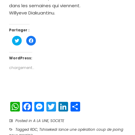
dans les semaines qui viennent.
Willyeve Diakuantinu.
Partager :
Cliquez
Cliquez
pour
pour
partager
partager
sur
sur
Twitter(ouvre
Facebook(ouvre
dans
dans
WordPress:
une
une
nouvelle
nouvelle
chargement…
fenêtre)
fenêtre)
WhatsApp
Facebook
Messenger
Twitter
LinkedIn
Partager
Posted in
A LA UNE
,
SOCIETE
Tagged
RDC
,
Tshisekedi lance une opération coup de poing