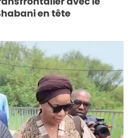
ransfrontalier avec le
habani en tête