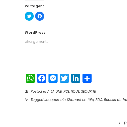
Partager :
Cliquez
Cliquez
pour
pour
partager
partager
sur
sur
Twitter(ouvre
Facebook(ouvre
dans
dans
WordPress:
une
une
nouvelle
nouvelle
chargement…
fenêtre)
fenêtre)
WhatsApp
Facebook
Messenger
Twitter
LinkedIn
Partage
Posted in
A LA UNE
,
POLITIQUE
,
SECURITE
Tagged
Jacquemain Shabani en tête
,
RDC
,
Reprise du tra
P