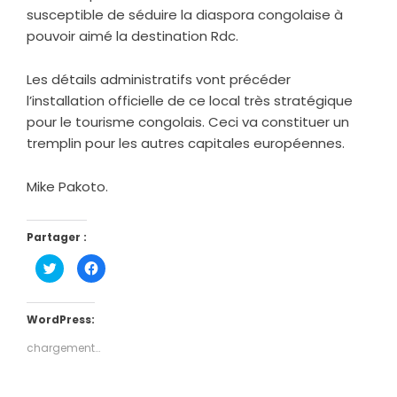
susceptible de séduire la diaspora congolaise à
pouvoir aimé la destination Rdc.
Les détails administratifs vont précéder
l’installation officielle de ce local très stratégique
pour le tourisme congolais. Ceci va constituer un
tremplin pour les autres capitales européennes.
Mike Pakoto.
Partager :
Cliquez
Cliquez
pour
pour
partager
partager
sur
sur
Twitter(ouvre
Facebook(ouvre
dans
dans
WordPress:
une
une
nouvelle
nouvelle
chargement…
fenêtre)
fenêtre)