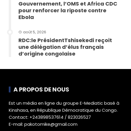
Gouvernement, l’OMS et Africa CDC
pour renforcer la riposte contre
Ebola
août 5, 2026
RDC:le PrésidentTshisekedi reçoit
une délégation d’élus français
d’origine congolaise
A PROPOS DE NOUS
Est un média en ligne du groupe E-Mediatic basé à
Kinshasa, en République Démocratique du Congo.
Contact: +243898537614 / 823026527
E-mail: pakotomike@gmail.com