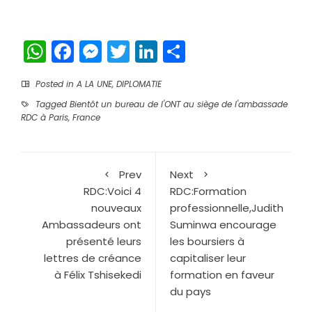
WhatsApp
Facebook
Messenger
Twitter
LinkedIn
Partager
Posted in
A LA UNE
,
DIPLOMATIE
Tagged
Bientôt un bureau de l'ONT au siège de l'ambassade
RDC à Paris
,
France
Prev
Next
RDC:Voici 4
RDC:Formation
nouveaux
professionnelle,Judith
Ambassadeurs ont
Suminwa encourage
présenté leurs
les boursiers à
lettres de créance
capitaliser leur
à Félix Tshisekedi
formation en faveur
du pays