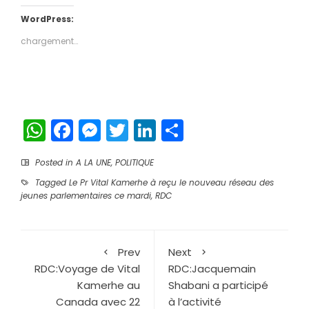
sur
sur
Twitter(ouvre
Facebook(ouvre
dans
dans
WordPress:
une
une
nouvelle
nouvelle
chargement…
fenêtre)
fenêtre)
WhatsApp
Facebook
Messenger
Twitter
LinkedIn
Partager
Posted in
A LA UNE
,
POLITIQUE
Tagged
Le Pr Vital Kamerhe à reçu le nouveau réseau des
jeunes parlementaires ce mardi
,
RDC
Prev
Next
RDC:Voyage de Vital
RDC:Jacquemain
Kamerhe au
Shabani a participé
Canada avec 22
à l’activité