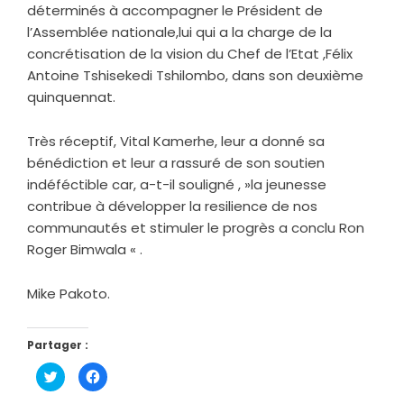
déterminés à accompagner le Président de
l’Assemblée nationale,lui qui a la charge de la
concrétisation de la vision du Chef de l’Etat ,Félix
Antoine Tshisekedi Tshilombo, dans son deuxième
quinquennat.
Très réceptif, Vital Kamerhe, leur a donné sa
bénédiction et leur a rassuré de son soutien
indéféctible car, a-t-il souligné , »la jeunesse
contribue à développer la resilience de nos
communautés et stimuler le progrès a conclu Ron
Roger Bimwala « .
Mike Pakoto.
Partager :
Cliquez
Cliquez
pour
pour
partager
partager