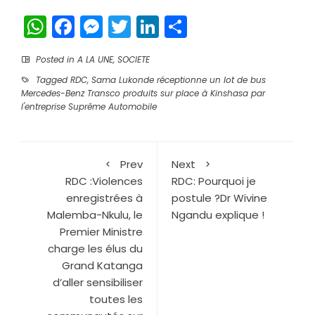
WhatsApp
Facebook
Messenger
Twitter
LinkedIn
Partager
Posted in
A LA UNE
,
SOCIETE
Tagged
RDC
,
Sama Lukonde réceptionne un lot de bus
Mercedes-Benz Transco produits sur place à Kinshasa par
l'entreprise Suprême Automobile
Prev
Next
RDC :Violences
RDC: Pourquoi je
enregistrées à
postule ?Dr Wivine
Malemba-Nkulu, le
Ngandu explique !
Premier Ministre
charge les élus du
Grand Katanga
d’aller sensibiliser
toutes les