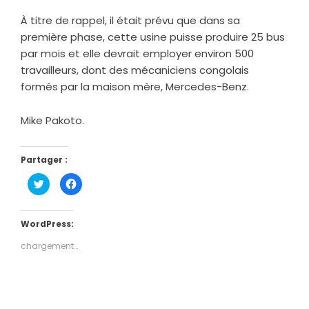
À titre de rappel, il était prévu que dans sa
première phase, cette usine puisse produire 25 bus
par mois et elle devrait employer environ 500
travailleurs, dont des mécaniciens congolais
formés par la maison mère, Mercedes-Benz.
Mike Pakoto.
Partager :
Cliquez
Cliquez
pour
pour
partager
partager
sur
sur
Twitter(ouvre
Facebook(ouvre
dans
dans
WordPress:
une
une
nouvelle
nouvelle
chargement…
fenêtre)
fenêtre)