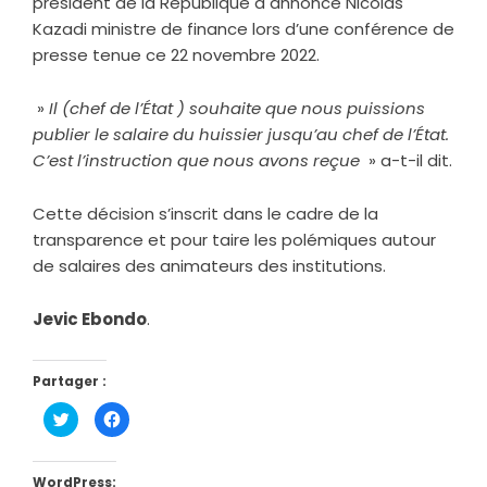
président de la République a annoncé Nicolas
Kazadi ministre de finance lors d’une conférence de
presse tenue ce 22 novembre 2022.
»
Il (chef de l’État ) souhaite que nous puissions
publier le salaire du huissier jusqu’au chef de l’État.
C’est l’instruction que nous avons reçue
» a-t-il dit.
Cette décision s’inscrit dans le cadre de la
transparence et pour taire les polémiques autour
de salaires des animateurs des institutions.
Jevic Ebondo
.
Partager :
Cliquez
Cliquez
pour
pour
partager
partager
sur
sur
Twitter(ouvre
Facebook(ouvre
dans
dans
WordPress: