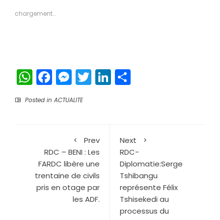
une
une
nouvelle
nouvelle
chargement…
fenêtre)
fenêtre)
WhatsApp
Facebook
Messenger
Twitter
LinkedIn
Partager
Posted in
ACTUALITE
Prev
Next
RDC – BENI : Les
RDC-
FARDC libère une
Diplomatie:Serge
trentaine de civils
Tshibangu
pris en otage par
représente Félix
les ADF.
Tshisekedi au
processus du