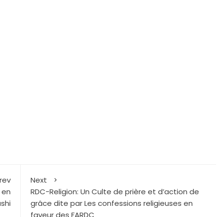
r
rev
Next
 en
RDC-Religion: Un Culte de prière et d’action de
shi
grâce dite par Les confessions religieuses en
faveur des FARDC