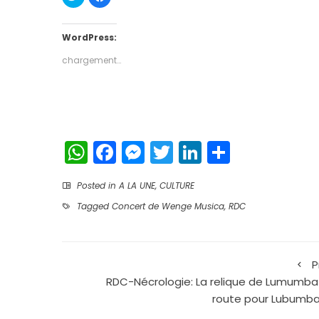
pour
pour
partager
partager
sur
sur
Twitter(ouvre
Facebook(ouvre
dans
dans
WordPress:
une
une
nouvelle
nouvelle
chargement…
fenêtre)
fenêtre)
WhatsApp
Facebook
Messenger
Twitter
LinkedIn
Partage
Posted in
A LA UNE
,
CULTURE
Tagged
Concert de Wenge Musica
,
RDC
P
RDC-Nécrologie: La relique de Lumumba
route pour Lubumba