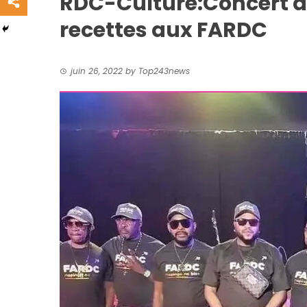
RDC-Culture:Concert d
recettes aux FARDC
juin 26, 2022
by
Top243news