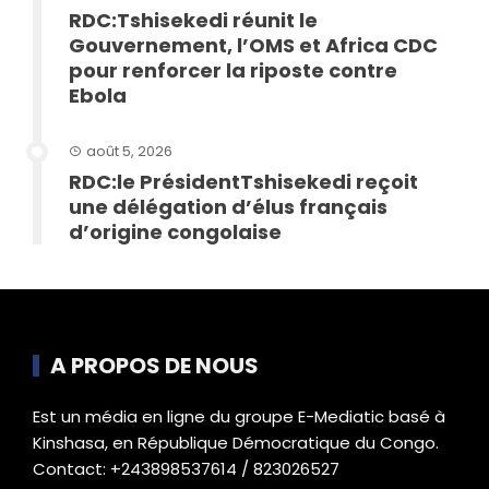
RDC:Tshisekedi réunit le
Gouvernement, l’OMS et Africa CDC
pour renforcer la riposte contre
Ebola
août 5, 2026
RDC:le PrésidentTshisekedi reçoit
une délégation d’élus français
d’origine congolaise
A PROPOS DE NOUS
Est un média en ligne du groupe E-Mediatic basé à
Kinshasa, en République Démocratique du Congo.
Contact: +243898537614 / 823026527