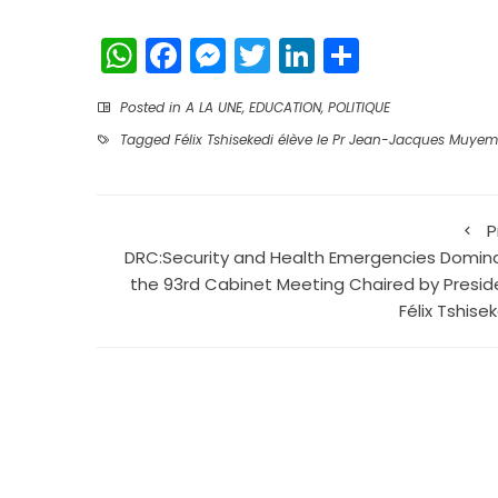
WhatsApp
Facebook
Messenger
Twitter
LinkedIn
Partage
Posted in
A LA UNE
,
EDUCATION
,
POLITIQUE
Tagged
Félix Tshisekedi élève le Pr Jean-Jacques Muye
P
DRC:Security and Health Emergencies Domin
the 93rd Cabinet Meeting Chaired by Presid
Félix Tshise