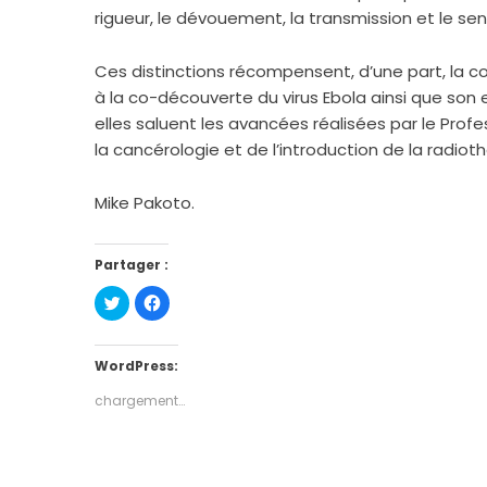
rigueur, le dévouement, la transmission et le sens
Ces distinctions récompensent, d’une part, la
à la co-découverte du virus Ebola ainsi que son e
elles saluent les avancées réalisées par le Pro
la cancérologie et de l’introduction de la radi
Mike Pakoto.
Partager :
Cliquez
Cliquez
pour
pour
partager
partager
sur
sur
Twitter(ouvre
Facebook(ouvre
dans
dans
WordPress:
une
une
nouvelle
nouvelle
chargement…
fenêtre)
fenêtre)