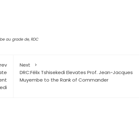
r
mbe au grade de
,
RDC
rev
Next
ate
DRC:Félix Tshisekedi Elevates Prof. Jean-Jacques
ent
Muyembe to the Rank of Commander
kedi