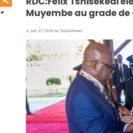
RDC:Félix Tshisekedi é
Muyembe au grade de
juin 27, 2026
by
Top243news