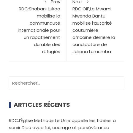
Prev
Next
RDC:Shabani Lukoo
RDC:OIF,Le Mwami
mobilise la
Mwenda Bantu
communauté
mobilise l’autorité
internationale pour
coutumière
un rapatriement
africaine derrière la
durable des
candidature de
réfugiés
Juliana Lumumba
ARTICLES RÉCENTS
RDC:l’Église Méthodiste Unie appelle les fidèles à
servir Dieu avec foi, courage et persévérance