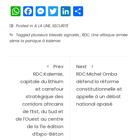
WhatsApp
Facebook
Messenger
Twitter
LinkedIn
Partager
Posted in
A LA UNE
,
SECURITE
Tagged
plusieurs blessés signalés.
,
RDC
,
Une attaque armée
sème la panique à kalemie
Prev
Next
RDC:Kalemie,
RDC:Michel Omba
capitale du lithium
défend la réforme
et carrefour
constitutionnelle et
stratégique des
appelle à un débat
corridors africains
national apaisé
de l’Est, du Sud et
de l’Ouest au centre
de la 11e édition
d’Expo-Béton