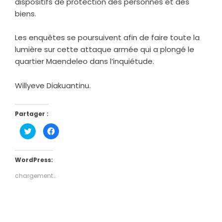
dispositifs de protection des personnes et des
biens.
‎Les enquêtes se poursuivent afin de faire toute la
lumière sur cette attaque armée qui a plongé le
quartier Maendeleo dans l’inquiétude.
‎Willyeve Diakuantinu.
Partager :
Cliquez
Cliquez
pour
pour
partager
partager
sur
sur
Twitter(ouvre
Facebook(ouvre
dans
dans
WordPress:
une
une
nouvelle
nouvelle
chargement…
fenêtre)
fenêtre)