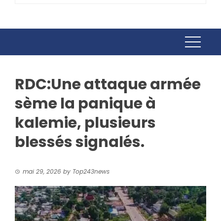
RDC:Une attaque armée
sème la panique à
kalemie, plusieurs
blessés signalés.
mai 29, 2026
by
Top243news