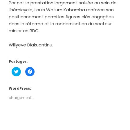
Par cette prestation largement saluée au sein de
l’hémicycle, Louis Watum Kabamba renforce son
positionnement parmi les figures clés engagées
dans la réforme et la modernisation du secteur
minier en RDC.
Willyeve Diakuantinu.
Partager :
Cliquez
Cliquez
pour
pour
partager
partager
sur
sur
Twitter(ouvre
Facebook(ouvre
dans
dans
WordPress:
une
une
nouvelle
nouvelle
chargement…
fenêtre)
fenêtre)