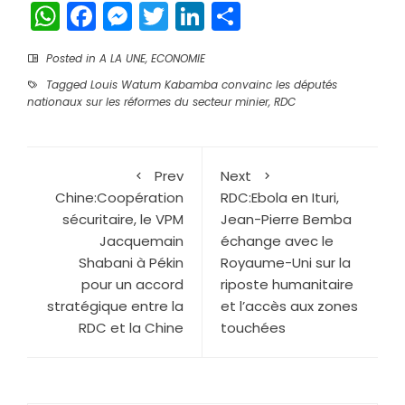
WhatsApp
Facebook
Messenger
Twitter
LinkedIn
Partager
Posted in
A LA UNE
,
ECONOMIE
Tagged
Louis Watum Kabamba convainc les députés
nationaux sur les réformes du secteur minier
,
RDC
Prev
Next
Chine:Coopération
RDC:Ebola en Ituri,
sécuritaire, le VPM
Jean-Pierre Bemba
Jacquemain
échange avec le
Shabani à Pékin
Royaume-Uni sur la
pour un accord
riposte humanitaire
stratégique entre la
et l’accès aux zones
RDC et la Chine
touchées