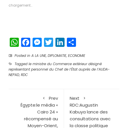
nouvelle
nouvelle
chargement…
fenêtre)
fenêtre)
WhatsApp
Facebook
Messenger
Twitter
LinkedIn
Partager
Posted in
A LA UNE
,
DIPLOMATIE
,
ECONOMIE
Tagged
le ministre du Commerce extérieur désigné
représentant personnel du Chef de l’État auprès de l’AUDA-
NEPAD
,
RDC
Prev
Next
Égypte:le média «
RDC:Augustin
Cairo 24 »
Kabuya lance des
récompensé au
consultations avec
Moyen-Orient,
la classe politique