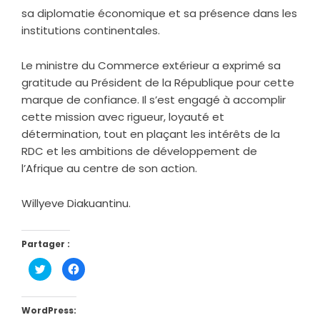
sa diplomatie économique et sa présence dans les
institutions continentales.
Le ministre du Commerce extérieur a exprimé sa
gratitude au Président de la République pour cette
marque de confiance. Il s’est engagé à accomplir
cette mission avec rigueur, loyauté et
détermination, tout en plaçant les intérêts de la
RDC et les ambitions de développement de
l’Afrique au centre de son action.
Willyeve Diakuantinu.
Partager :
Cliquez
Cliquez
pour
pour
partager
partager
sur
sur
Twitter(ouvre
Facebook(ouvre
dans
dans
WordPress:
une
une