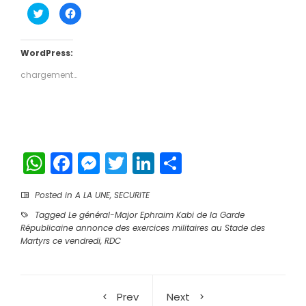
Cliquez
Cliquez
pour
pour
partager
partager
sur
sur
Twitter(ouvre
Facebook(ouvre
dans
dans
WordPress:
une
une
nouvelle
nouvelle
chargement…
fenêtre)
fenêtre)
WhatsApp
Facebook
Messenger
Twitter
LinkedIn
Partager
Posted in
A LA UNE
,
SECURITE
Tagged
Le général-Major Ephraim Kabi de la Garde
Républicaine annonce des exercices militaires au Stade des
Martyrs ce vendredi
,
RDC
Prev
Next