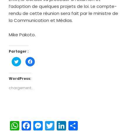
l’adoption de quelques projets de loi. Le compte-
rendu de cette réunion sera fait par le ministre de
la Communication et Médias.
Mike Pakoto.
Partager :
Cliquez
Cliquez
pour
pour
partager
partager
sur
sur
Twitter(ouvre
Facebook(ouvre
dans
dans
WordPress:
une
une
nouvelle
nouvelle
chargement…
fenêtre)
fenêtre)
WhatsApp
Facebook
Messenger
Twitter
LinkedIn
Partager