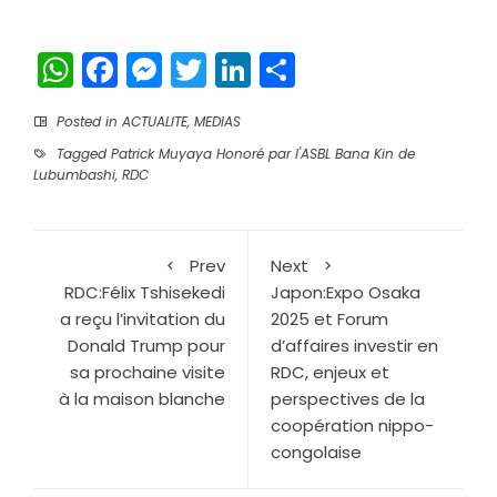
WhatsApp
Facebook
Messenger
Twitter
LinkedIn
Partager
Posted in
ACTUALITE
,
MEDIAS
Tagged
Patrick Muyaya Honoré par l'ASBL Bana Kin de
Lubumbashi
,
RDC
Prev
Next
RDC:Félix Tshisekedi
Japon:Expo Osaka
a reçu l’invitation du
2025 et Forum
Donald Trump pour
d’affaires investir en
sa prochaine visite
RDC, enjeux et
à la maison blanche
perspectives de la
coopération nippo-
congolaise