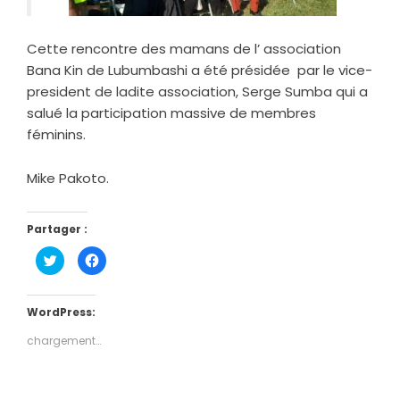
Cette rencontre des mamans de l’ association
Bana Kin de Lubumbashi a été présidée par le vice-
president de ladite association, Serge Sumba qui a
salué la participation massive de membres
féminins.
Mike Pakoto.
Partager :
Cliquez
Cliquez
pour
pour
partager
partager
sur
sur
Twitter(ouvre
Facebook(ouvre
dans
dans
WordPress:
une
une
nouvelle
nouvelle
chargement…
fenêtre)
fenêtre)