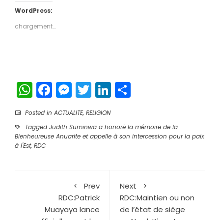
Twitter(ouvre
Facebook(ouvre
dans
dans
WordPress:
une
une
nouvelle
nouvelle
chargement…
fenêtre)
fenêtre)
WhatsApp
Facebook
Messenger
Twitter
LinkedIn
Partager
Posted in
ACTUALITE
,
RELIGION
Tagged
Judith Suminwa a honoré la mémoire de la
Bienheureuse Anuarite et appelle à son intercession pour la paix
à l'Est
,
RDC
Prev
Next
RDC:Patrick
RDC:Maintien ou non
Muayaya lance
de l’état de siège