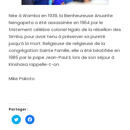
Née à Wamba en 1939, la Bienheureuse Anuarite
Nengapeta a été assassinée en 1964 par le
tristement célèbre colonel Ngalo de la rébellion des
Simba, pour avoir tenu à préserver sa pureté
jusqu’à la mort. Religieuse de religieuse de la
congrégation Sainte Famille, elle a été béatifiée en
1985 par le pape Jean-Paul II, lors de son séjour à
Kinshasa rappelle-t-on.
Mike Pakoto.
Partager :
Cliquez
Cliquez
pour
pour
partager
partager
sur
sur