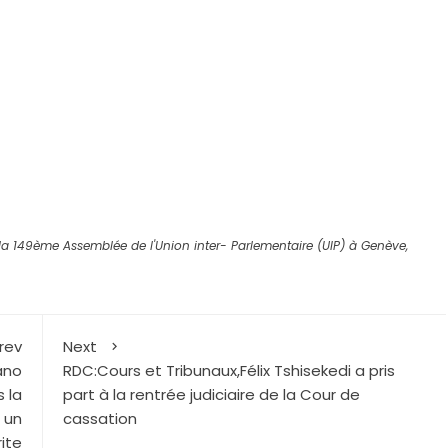
r
la 149ème Assemblée de l'Union inter- Parlementaire (UIP) à Genève
,
rev
Next
ano
RDC:Cours et Tribunaux,Félix Tshisekedi a pris
 la
part à la rentrée judiciaire de la Cour de
 un
cassation
ite