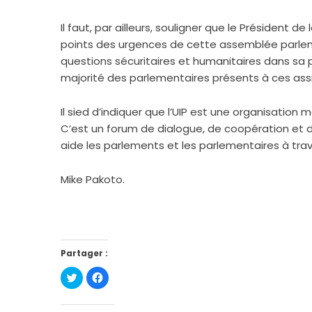
Il faut, par ailleurs, souligner que le Président 
points des urgences de cette assemblée parlemen
questions sécuritaires et humanitaires dans sa 
majorité des parlementaires présents à ces assis
Il sied d’indiquer que l’UIP est une organisatio
C’est un forum de dialogue, de coopération et d
aide les parlements et les parlementaires à trav
Mike Pakoto.
Partager :
Cliquez
Cliquez
pour
pour
partager
partager
sur
sur
Twitter(ouvre
Facebook(ouvre