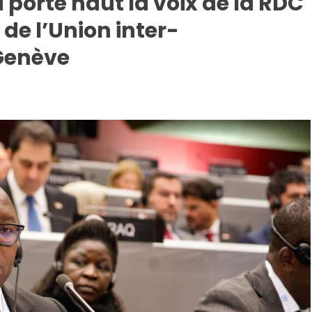
porté haut la voix de la RDC
de l’Union inter-
 Genève