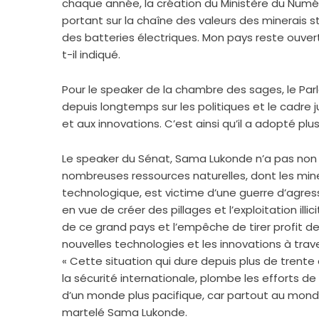
chaque année, la création du Ministère du Numér
portant sur la chaîne des valeurs des minerais
des batteries électriques. Mon pays reste ouvert
t-il indiqué.
Pour le speaker de la chambre des sages, le Pa
depuis longtemps sur les politiques et le cadre j
et aux innovations. C’est ainsi qu’il a adopté p
Le speaker du Sénat, Sama Lukonde n’a pas non 
nombreuses ressources naturelles, dont les miner
technologique, est victime d’une guerre d’agress
en vue de créer des pillages et l’exploitation ill
de ce grand pays et l’empêche de tirer profit de 
nouvelles technologies et les innovations à trav
« Cette situation qui dure depuis plus de trente
la sécurité internationale, plombe les efforts d
d’un monde plus pacifique, car partout au monde, l
martelé Sama Lukonde.