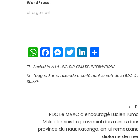
dans
dans
WordPress:
une
une
nouvelle
nouvelle
chargement…
fenêtre)
fenêtre)
WhatsApp
Facebook
Messenger
Twitter
LinkedIn
Partage
Posted in
A LA UNE
,
DIPLOMATIE
,
INTERNATIONAL
Tagged
Sama Lukonde a porté haut la voix de la RDC à 
SUISSE
P
RDC:Le MAAC a encouragé Lucien Lum
Mukadi, ministre provincial des mines dans
province du Haut Katanga, en lui remettant
diplôme de mér