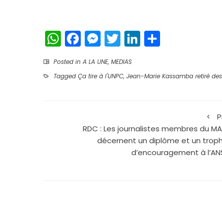
WhatsApp
Facebook
Messenger
Twitter
LinkedIn
Partage
Posted in
A LA UNE
,
MEDIAS
Tagged
Ça tire à l'UNPC
,
Jean-Marie Kassamba retiré des 
P
RDC : Les journalistes membres du M
décernent un diplôme et un trop
d’encouragement à l’AN