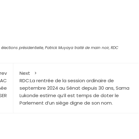
r
élections présidentielle
,
Patrick Muyaya traité de main noir
,
RDC
rev
Next
AAC
RDC:La rentrée de la session ordinaire de
hée
septembre 2024 au Sénat depuis 30 ans, Sama
SER
Lukonde estime qu’il est temps de doter le
Parlement d’un siège digne de son nom.