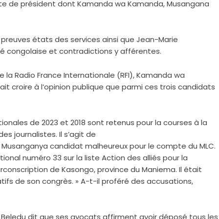
 poste de président dont Kamanda wa Kamanda, Musangana
de preuves états des services ainsi que Jean-Marie
 congolaise et contradictions y afférentes.
 de la Radio France Internationale (RFI), Kamanda wa
t croire à l’opinion publique que parmi ces trois candidats
ionales de 2023 et 2018 sont retenus pour la courses à la
 journalistes. Il s’agit de
Musanganya candidat malheureux pour le compte du MLC.
onal numéro 33 sur la liste Action des alliés pour la
conscription de Kasongo, province du Maniema. Il était
tifs de son congrès. » A-t-il proféré des accusations,
s Beledu dit que ses avocats affirment avoir déposé tous les