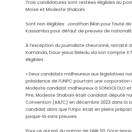
Trois candidatures sont restées éligibles au
Moïse et Modeste Shabani.
Sont non éligibles : Jonathan Bilari pour faute 
Kassamba pour défaut de preuves de nationalité
À l’exception du journaliste chevronné, retraité
Kamanda, Doux-jesus Beledu via son compte X fai
éligibles :
« Deux candidats malheureux aux législatives nat
présidence de l’UNPC pourtant une corporation des
Modeste candidat malheureux à SONGOLOLO et 
Pire, Modeste Shabani était candidat député nati
Convention (AA/C) en décembre 2023 dans la cir
candidat alors que l’Unpc était en pleins prépara
jusque-là sans preuves.
Pour ce qui est du patron de télé 50, Doux-jesu