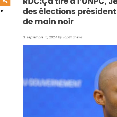
RDC:Ça tire à l’UNPC, 
des élections président
de main noir
septembre 16, 2024
by
Top243news