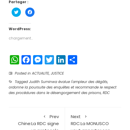
Partager :
Cliquez
Cliquez
pour
pour
partager
partager
sur
sur
Twitter(ouvre
Facebook(ouvre
dans
dans
WordPress:
une
une
nouvelle
nouvelle
chargement…
fenêtre)
fenêtre)
WhatsApp
Facebook
Messenger
Twitter
LinkedIn
Partager
Posted in
ACTUALITE
,
JUSTICE
Tagged
Judith Suminwa évalue l'ampleur des dégâts
,
ordonne la poursuite des enquêtes et recommande le respect
des procédures dans le désengorgement des prisons
,
RDC
Prev
Next
Chine:La RDC signe
RDC:La MONUSCO