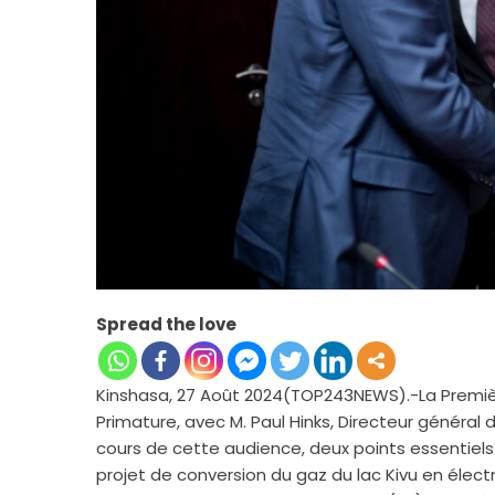
Spread the love
Kinshasa, 27 Août 2024(TOP243NEWS).-La Premièr
Primature, avec M. Paul Hinks, Directeur génér
cours de cette audience, deux points essentiels
projet de conversion du gaz du lac Kivu en électr