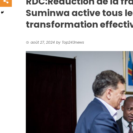
RDC:Réduction de la fr
Suminwa active tous les
transformation effectiv
août 27, 2024
by
Top243news