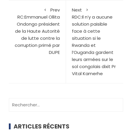
Prev
Next
RC:Emmanuel Ollita
RDC:Il n’y a aucune
Ondongo président
solution paisible
de la Haute Autorité
face à cette
de lutte contre la
situation si le
corruption primé par
Rwanda et
DIJPE
l’Ouganda gardent
leurs armées sur le
sol congolais dixit Pr
Vital Kamerhe
ARTICLES RÉCENTS