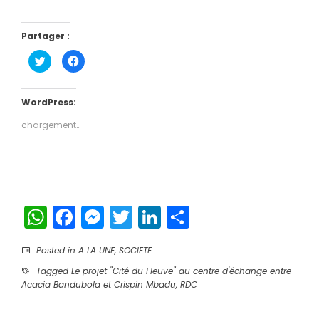
Partager :
Cliquez
Cliquez
pour
pour
partager
partager
sur
sur
Twitter(ouvre
Facebook(ouvre
dans
dans
WordPress:
une
une
nouvelle
nouvelle
chargement…
fenêtre)
fenêtre)
WhatsApp
Facebook
Messenger
Twitter
LinkedIn
Partager
Posted in
A LA UNE
,
SOCIETE
Tagged
Le projet "Cité du Fleuve" au centre d'échange entre
Acacia Bandubola et Crispin Mbadu
,
RDC