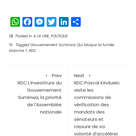
WhatsApp
Facebook
Messenger
Twitter
LinkedIn
Partager
Posted in
A LA UNE
,
POLITIQUE
Tagged
Gouvernement Suminwa Qui bloque la fumée
blanche ?
,
RDC
Prev
Next
RDC:L’investiture du
RDC:Pascal Kinduelo
Gouvernement
visite les
Suminwa, la priorité
commissions de
de l’Assemblée
vérification des
nationale
mandats des
sénateurs et
rassure de sa
volonté d’accélérer