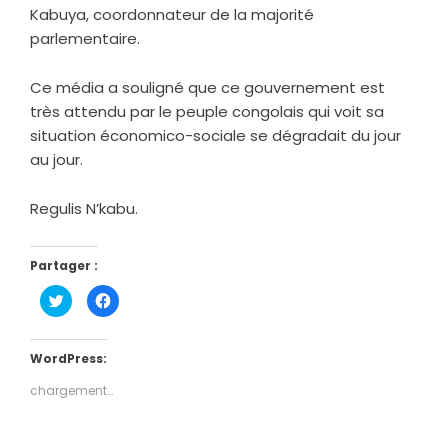
Kabuya, coordonnateur de la majorité
parlementaire.
Ce média a souligné que ce gouvernement est
très attendu par le peuple congolais qui voit sa
situation économico-sociale se dégradait du jour
au jour.
Regulis N’kabu.
Partager :
Cliquez
Cliquez
pour
pour
partager
partager
sur
sur
Twitter(ouvre
Facebook(ouvre
dans
dans
WordPress:
une
une
nouvelle
nouvelle
chargement…
fenêtre)
fenêtre)