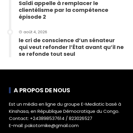
Saïdi appelle à remplacer le
clientélisme par la compétence
épisode 2
août 4, 2026
le cri de conscience d’un sénateur
qui veut refonder l’État avant qu’il ne
se refonde tout seul
A PROPOS DE NOUS
Est un média en ligne du groupe E-Mediatic basé à
Kinshasa, en République Démocratique du Congo.
Contact: +243898537614 / 823026527
E-mail: pakotomike@gmail.com