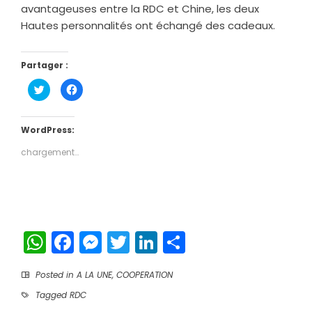
avantageuses entre la RDC et Chine, les deux
Hautes personnalités ont échangé des cadeaux.
Partager :
Cliquez
Cliquez
pour
pour
partager
partager
sur
sur
Twitter(ouvre
Facebook(ouvre
dans
dans
WordPress:
une
une
nouvelle
nouvelle
chargement…
fenêtre)
fenêtre)
WhatsApp
Facebook
Messenger
Twitter
LinkedIn
Partager
Posted in
A LA UNE
,
COOPERATION
Tagged
RDC