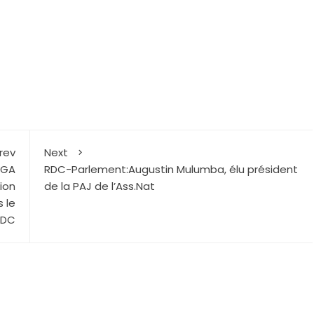
r
rev
Next
EGA
RDC-Parlement:Augustin Mulumba, élu président
ion
de la PAJ de l’Ass.Nat
 le
RDC