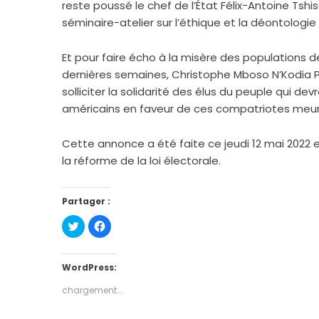
reste poussé le chef de l’État Félix-Antoine Tshis
séminaire-atelier sur l’éthique et la déontologie
Et pour faire écho à la misère des populations d
dernières semaines, Christophe Mboso N’Kodia
solliciter la solidarité des élus du peuple qui 
américains en faveur de ces compatriotes meurt
Cette annonce a été faite ce jeudi 12 mai 2022 
la réforme de la loi électorale.
Partager :
Cliquez
Cliquez
pour
pour
partager
partager
sur
sur
Twitter(ouvre
Facebook(ouvre
dans
dans
WordPress:
une
une
nouvelle
nouvelle
chargement…
fenêtre)
fenêtre)