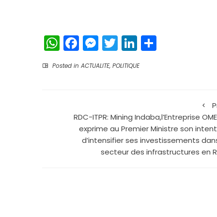
WhatsApp
Facebook
Messenger
Twitter
LinkedIn
Partage
Posted in
ACTUALITE
,
POLITIQUE
P
RDC-ITPR: Mining Indaba,l’Entreprise OM
exprime au Premier Ministre son intent
d’intensifier ses investissements dans
secteur des infrastructures en 