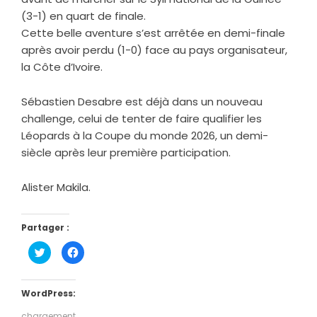
(3-1) en quart de finale.
Cette belle aventure s’est arrêtée en demi-finale
après avoir perdu (1-0) face au pays organisateur,
la Côte d’Ivoire.
Sébastien Desabre est déjà dans un nouveau
challenge, celui de tenter de faire qualifier les
Léopards à la Coupe du monde 2026, un demi-
siècle après leur première participation.
Alister Makila.
Partager :
Cliquez
Cliquez
pour
pour
partager
partager
sur
sur
Twitter(ouvre
Facebook(ouvre
dans
dans
WordPress:
une
une
nouvelle
nouvelle
chargement…