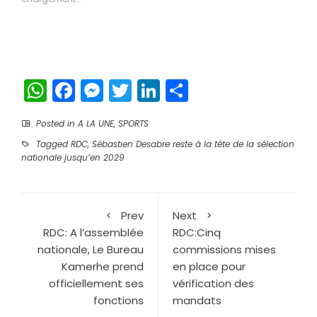
fenêtre)
fenêtre)
WhatsApp
Facebook
Messenger
Twitter
LinkedIn
Partager
Posted in
A LA UNE
,
SPORTS
Tagged
RDC
,
Sébastien Desabre reste à la tête de la sélection
nationale jusqu’en 2029
Prev
Next
RDC: A l’assemblée
RDC:Cinq
nationale, Le Bureau
commissions mises
Kamerhe prend
en place pour
officiellement ses
vérification des
fonctions
mandats