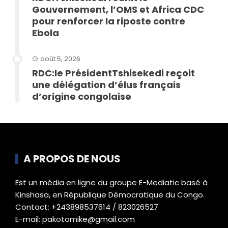
Gouvernement, l’OMS et Africa CDC
pour renforcer la riposte contre
Ebola
août 5, 2026
RDC:le PrésidentTshisekedi reçoit
une délégation d’élus français
d’origine congolaise
A PROPOS DE NOUS
Est un média en ligne du groupe E-Mediatic basé à
Kinshasa, en République Démocratique du Congo.
Contact: +243898537614 / 823026527
E-mail: pakotomike@gmail.com